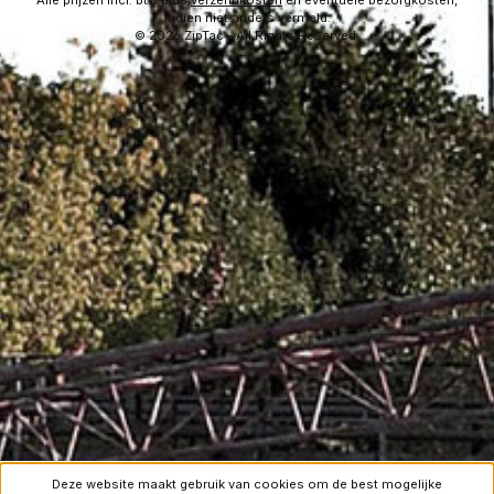
Alle prijzen incl. btw plus
verzendkosten
en eventuele bezorgkosten,
indien niet anders vermeld.
© 2026 ZipTac - All Rights Reserved.
Deze website maakt gebruik van cookies om de best mogelijke