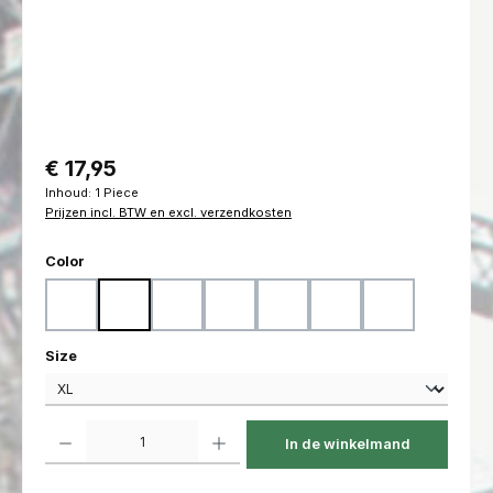
Normale prijs:
€ 17,95
Inhoud:
1 Piece
Prijzen incl. BTW en excl. verzendkosten
Selecteer
Color
Black
Coyote
Flecktarn
Marpat Desert
Marpat Woodland
Ranger Green
Woodland
Selecteer
Size
Producthoeveelheid: Voer de gewenste hoeveelheid in of gebruik de kno
In de winkelmand