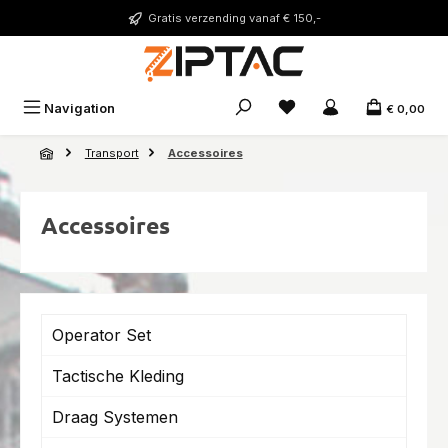
Ga naar de hoofdinhoud
Gratis verzending vanaf € 150,-
Je hebt 0 items op je ver
Navigation
€ 0,00
Transport
Accessoires
Accessoires
Operator Set
Tactische Kleding
Draag Systemen