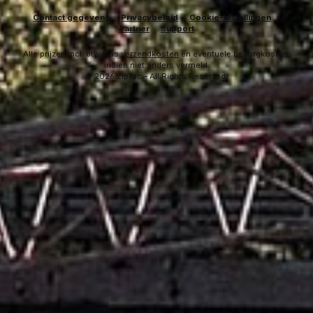
Contact gegevens
Privacybeleid
Cookie-instellingen
Partner
Support
Alle prijzen incl. btw plus
verzendkosten
en eventuele bezorgkosten,
indien niet anders vermeld.
© 2026 ZipTac - All Rights Reserved.