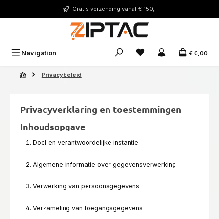
Ga naar de hoofdinhoud
Gratis verzending vanaf € 150,-
Je hebt 0 items op je ver
Navigation
€ 0,00
Privacybeleid
Privacyverklaring en toestemmingen
Inhoudsopgave
Doel en verantwoordelijke instantie
Algemene informatie over gegevensverwerking
Verwerking van persoonsgegevens
Verzameling van toegangsgegevens