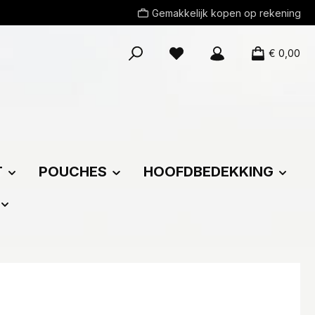
Gemakkelijk kopen op rekening
Je hebt 0 items op je verlang
€ 0,00
T
POUCHES
HOOFDBEDEKKING