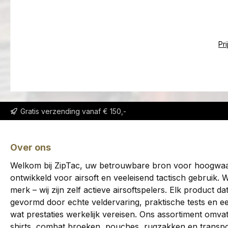
is opg
camoufl
ta
de 
beschi
con
een 
Pr
flexibil
atleti
p
comfo
stretchz
het zi
omstand
van de 
broek i
kni
outdoo
Gratis verzending vanaf € 150,-
TacPa
vormt 
huid. 
van 
volledig
Over ons
uitr
dynami
ma
Welkom bij ZipTac, uw betrouwbare bron voor hoogwaard
knielen
vervaar
ontwikkeld voor airsoft en veeleisend tactisch gebruik. W
taill
katoe
merk – wij zijn zelf actieve airsoftspelers. Elk product da
broekspi
vezel
gevormd door echte veldervaring, praktische tests en e
hook-&-
hoogwaa
wat prestaties werkelijk vereisen. Ons assortiment omvat
nauwkeu
verge
shirts, combat broeken, pouches, rugzakken en transpor