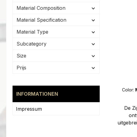
outdoo
Material Composition
vormt 
van 
Material Specification
uitr
Material Type
ma
vervaar
Subcategory
katoe
Size
vezel
hoogwaa
Prijs
verge
veldb
scheurva
Color:
het aanz
INFORMATIONEN
natte
stre
De Zi
Impressum
toe
ont
combat
uitgebre
do
combatb
stretc