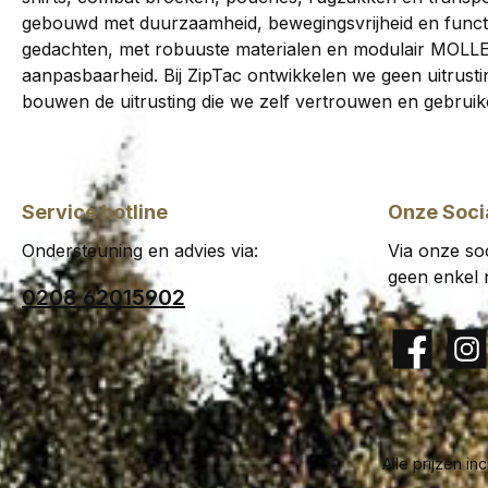
veldb
gebouwd met duurzaamheid, bewegingsvrijheid en functi
knieb
scheurva
gedachten, met robuuste materialen en modulair MOLL
TacP
het aanz
aanpasbaarheid. Bij ZipTac ontwikkelen we geen uitrustin
geïnte
natte
bouwen de uitrusting die we zelf vertrouwen en gebruik
die uitn
stre
&-loo
toe
hoogte
combat
is indi
do
Service hotline
Onze Soci
koord
stretc
boven d
camoufl
Ondersteuning en advies via:
Via onze soc
loop-b
de 
geen enkel 
ervoor 
0208 62015902
con
op hun 
flexibil
p
Facebook
Insta
kniebe
stretchz
knie t
het zi
knielen
van de 
posi
kni
Alle prijzen in
Wasv
TacPa