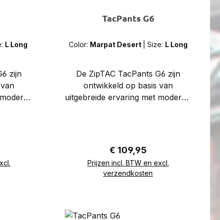
TacPants G6
e:
L Long
Color:
Marpat Desert
|
Size:
L Long
6 zijn
De ZipTAC TacPants G6 zijn
 van
ontwikkeld op basis van
t moderne
uitgebreide ervaring met moderne
de basis
combatbroeken. Hoewel de basis
bewezen
is opgebouwd volgens bewezen
den,
tactische standaarden,
nts over
beschikken deze TacPants over
s:
Normale prijs:
€ 109,95
ne en
een slankere, moderne en
xcl.
Prijzen incl. BTW en excl.
icht op
atletische pasvorm, gericht op
d
In de winkelmand
verzendkosten
rijheid
comfort en bewegingsvrijheid
e
onder veeleisende
actische
omstandigheden. Deze tactische
raining,
broek is geschikt voor training,