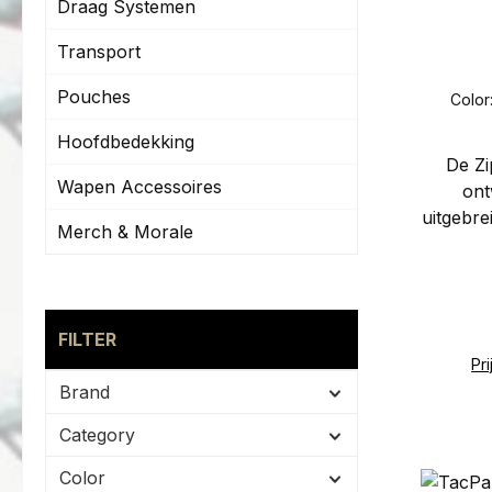
Draag Systemen
Transport
Pouches
Color
Hoofdbedekking
De Zi
Wapen Accessoires
ont
uitgebre
Merch & Morale
combatb
is opg
ta
beschi
FILTER
een 
Pr
atleti
Brand
comfo
Category
omstand
Color
broek i