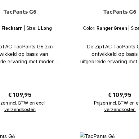
TacPants G6
TacPants G6
:
Flecktarn
|
Size:
L Long
Color:
Ranger Green
|
Siz
pTAC TacPants G6 zijn
De ZipTAC TacPants G
wikkeld op basis van
ontwikkeld op basis
ide ervaring met moderne
uitgebreide ervaring me
roeken. Hoewel de basis
combatbroeken. Hoewel 
ebouwd volgens bewezen
is opgebouwd volgens 
ctische standaarden,
tactische standaar
kken deze TacPants over
beschikken deze TacPa
Normale prijs:
Normale prij
€ 109,95
€ 109,95
slankere, moderne en
een slankere, moder
ijzen incl. BTW en excl.
Prijzen incl. BTW en e
sche pasvorm, gericht op
atletische pasvorm, ger
In de winkelmand
In de winkelman
verzendkosten
verzendkosten
rt en bewegingsvrijheid
comfort en bewegingsv
onder veeleisende
onder veeleisend
igheden. Deze tactische
omstandigheden. Deze t
s geschikt voor training,
broek is geschikt voor t