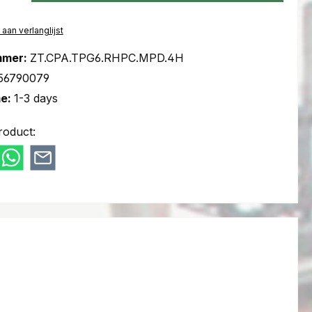
an verlanglijst
mmer:
ZT.CPA.TPG6.RHPC.MPD.4H
56790079
me:
1-3 days
roduct: