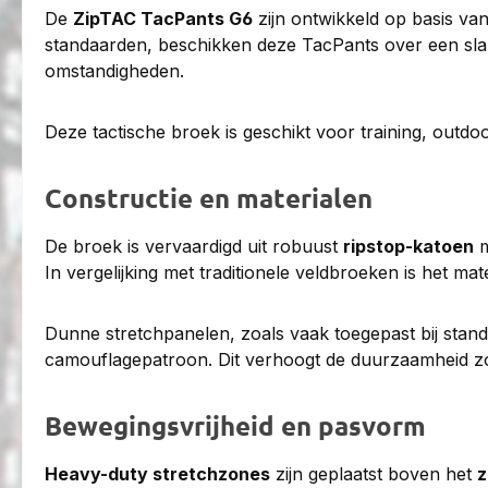
De
ZipTAC TacPants G6
zijn ontwikkeld op basis v
standaarden, beschikken deze TacPants over een sla
omstandigheden.
Deze tactische broek is geschikt voor training, outdo
Constructie en materialen
De broek is vervaardigd uit robuust
ripstop-katoen
m
In vergelijking met traditionele veldbroeken is het mate
Dunne stretchpanelen, zoals vaak toegepast bij sta
camouflagepatroon. Dit verhoogt de duurzaamheid zond
Bewegingsvrijheid en pasvorm
Heavy-duty stretchzones
zijn geplaatst boven het
z