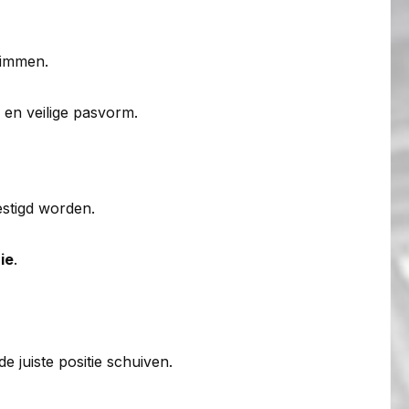
limmen.
en veilige pasvorm.
stigd worden.
ie
.
e juiste positie schuiven.