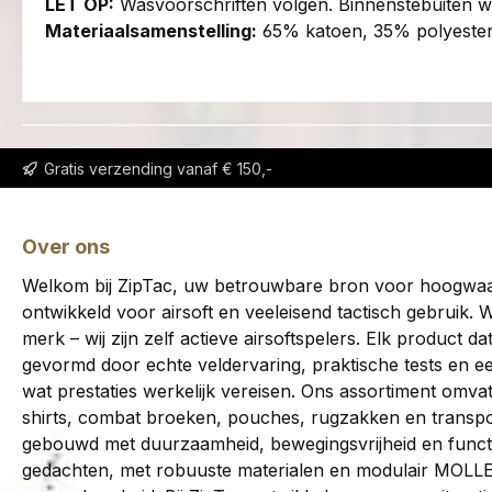
LET OP:
Wasvoorschriften volgen. Binnenstebuiten 
Materiaalsamenstelling:
65% katoen, 35% polyester
Gratis verzending vanaf € 150,-
Over ons
Welkom bij ZipTac, uw betrouwbare bron voor hoogwaard
ontwikkeld voor airsoft en veeleisend tactisch gebruik. W
merk – wij zijn zelf actieve airsoftspelers. Elk product da
gevormd door echte veldervaring, praktische tests en e
wat prestaties werkelijk vereisen. Ons assortiment omvat
shirts, combat broeken, pouches, rugzakken en transpor
gebouwd met duurzaamheid, bewegingsvrijheid en functi
gedachten, met robuuste materialen en modulair MOLL