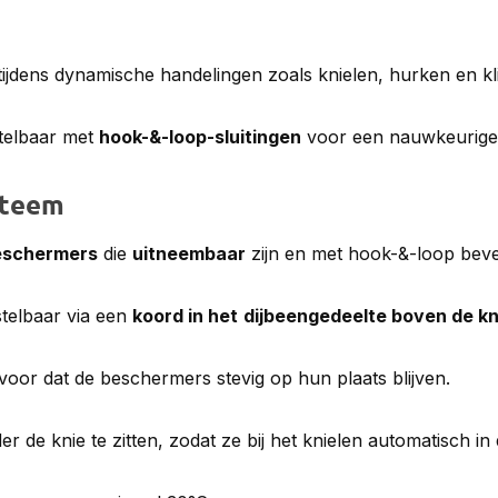
tijdens dynamische handelingen zoals knielen, hurken en k
stelbaar met
hook-&-loop-sluitingen
voor een nauwkeurige 
steem
eschermers
die
uitneembaar
zijn en met hook-&-loop beve
nstelbaar via een
koord in het
dijbeengedeelte boven de kn
voor dat de beschermers stevig op hun plaats blijven.
 de knie te zitten, zodat ze bij het knielen automatisch in d