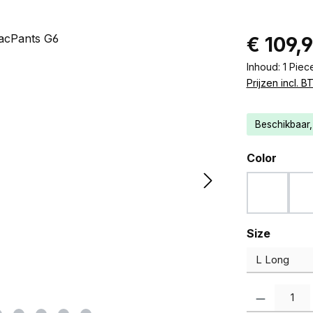
Normale prij
€ 109,
Inhoud:
1 Piec
Prijzen incl. 
Beschikbaar, 
Selecteer
Color
Woodlan
(Deze opt
(
Selecteer
Size
Producthoevee