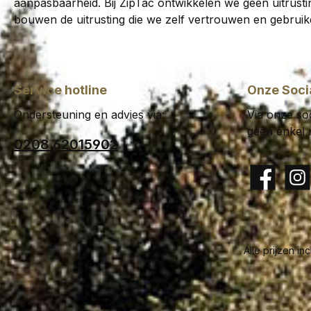
aanpasbaarheid. Bij ZipTac ontwikkelen we geen uitrustin
bouwen de uitrusting die we zelf vertrouwen en gebruik
Service hotline
Onze Soci
Ondersteuning en advies via:
Via onze soc
geen enkel 
0208 62015902
Facebook
Insta
Alle prijzen in