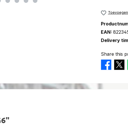
Toevoegen a
Productnu
EAN:
82234
Delivery ti
Share this p
G6"