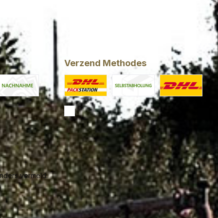
Verzend Methodes
Now
ash on delivery
Custom image 1
Custom image 2
Standard
nders vermeld.