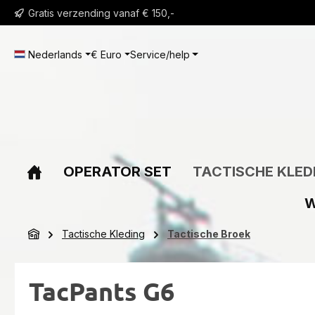
Gratis verzending vanaf € 150,-
 naar de hoofdinhoud
Ga naar de zoekopdracht
Ga naar de hoofdnavigatie
Nederlands
€
Euro
Service/help
OPERATOR SET
TACTISCHE KLED
W
Tactische Kleding
Tactische Broek
TacPants G6