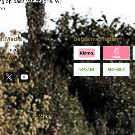
g op basis van theorie. Wij
en.
al Media
Betaalmethoden
ial media platforms mist u
nieuwtje meer.
Klarna Financing
Klarna Pay 
C
Paid in advance
Invoice
gram
X / Twitter
YouTube
cl. btw plus
verzendkosten
en eventuele bezorgkosten, indien niet a
© 2026 ZipTac - All Rights Reserved.