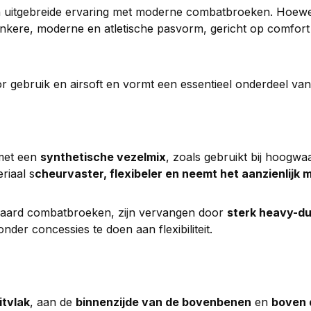
an uitgebreide ervaring met moderne combatbroeken. Hoewe
nkere, moderne en atletische pasvorm, gericht op comfort 
or gebruik en airsoft en vormt een essentieel onderdeel van
et een
synthetische vezelmix
, zoals gebruikt bij hoogw
riaal s
cheurvaster, flexibeler en neemt het aanzienlijk
ndaard combatbroeken, zijn vervangen door
sterk heavy-du
er concessies te doen aan flexibiliteit.
itvlak
, aan de
binnenzijde van de bovenbenen
en
boven 