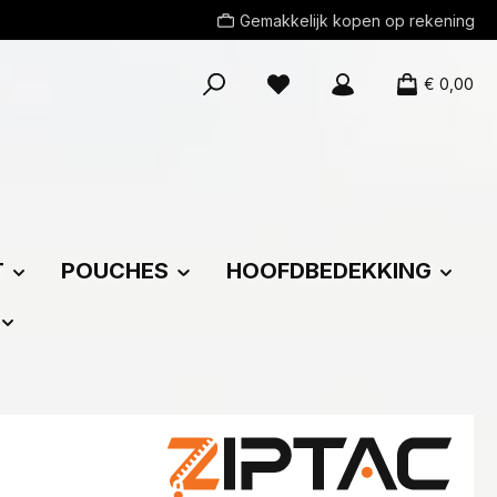
Gemakkelijk kopen op rekening
Je hebt 0 items op je verlang
€ 0,00
T
POUCHES
HOOFDBEDEKKING