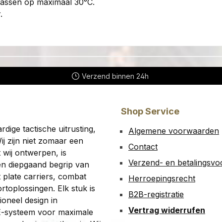
wassen op maximaal 30°C.
.
Verzend binnen 24h
Shop Service
ige tactische uitrusting,
Algemene voorwaarden
ij zijn niet zomaar een
Contact
t wij ontwerpen, is
Verzend- en betalingsv
en diepgaand begrip van
 plate carriers, combat
Herroepingsrecht
toplossingen. Elk stuk is
B2B-registratie
oneel design in
Vertrag widerrufen
E-systeem voor maximale