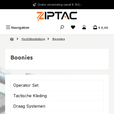
Ga naar de hoofdinhoud
Gratis verzending vanaf € 150,-
Je hebt 0 items op je ver
Navigation
€ 0,00
Hoofdbedekking
Boonies
Boonies
Operator Set
Tactische Kleding
Draag Systemen