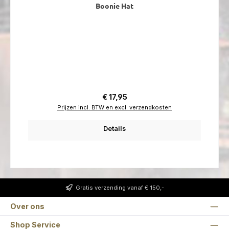
Boonie Hat
Normale prijs:
€ 17,95
Prijzen incl. BTW en excl. verzendkosten
Details
Gratis verzending vanaf € 150,-
Over ons
Shop Service