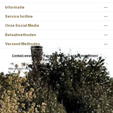
Informatie
Service hotline
Onze Social Media
Betaalmethoden
Verzend Methodes
Contact gegevens
Privacybeleid
Cookie-instellingen
Partner
Support
Alle prijzen incl. btw plus
verzendkosten
en eventuele bezorgkosten,
indien niet anders vermeld.
© 2026 ZipTac - All Rights Reserved.