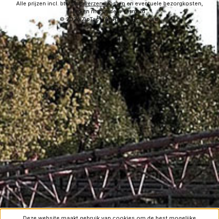
Alle prijzen incl. btw plus
verzendkosten
en eventuele bezorgkosten,
indien niet anders vermeld.
© 2026 ZipTac - All Rights Reserved.
Deze website maakt gebruik van cookies om de best mogelijke