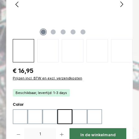
Normale prijs:
€ 16,95
Prijzen incl. BTW en excl. verzendkosten
Beschikbaar, levertijd: 1-3 days
Selecteer
Color
Black
Coyote
Flecktarn
Marpat Desert
Marpat Woodland
Ranger Green
Producthoeveelheid: Voer de gewenste hoeveelheid in of gebruik de kno
In de winkelmand