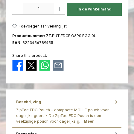
Producthoeveelheid: Voer de gewenste hoeveelheid in of gebruik de kno
In de winkelmand
Toevoegen aan verlanglijst
Productnummer:
ZT.PUT.EDCR.O6PS.RGG.0U
EAN:
8223456789455
Share this product:
Beschrijving
ZipTac EDC Pouch – compacte MOLLE pouch voor
dagelijks gebruik De ZipTac EDC Pouch is een
veelzijdige pouch voor dagelijks g…
Meer
Properties