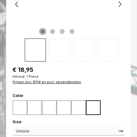
Normale prijs:
€ 18,95
Inhoud:
1 Piece
Prijzen incl. BTW en excl. verzendkosten
Selecteer
Color
Black
Coyote
Flecktarn
Marpat Desert
Marpat Woodland
Ranger Green
Selecteer
Size