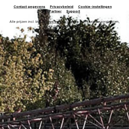
Contact gegevens
Privacybeleid
Cookie-instellingen
Partner
Support
Alle prijzen incl. btw plus
verzendkosten
en eventuele bezorgkosten,
indien niet anders vermeld.
© 2026 ZipTac - All Rights Reserved.