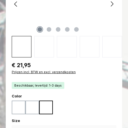
Normale prijs:
€ 21,95
Prijzen incl. BTW en excl. verzendkosten
Beschikbaar, levertijd: 1-3 days
Selecteer
Color
Black
Coyote
Ranger Green
Selecteer
Size