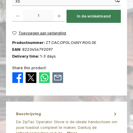
Producthoeveelheid: Voer de gewenste hoeveelheid in of gebruik de kno
In de winkelmand
Toevoegen aan verlanglijst
Productnummer:
ZT.CAC.OPGL.O6NY.RGG.0E
EAN:
8223456792097
Delivery time:
1-3 days
Share this product:
Beschrijving
De ZipTac Operator Glove is de ideale handschoen om
jouw loadout compleet te maken. Dankzij de