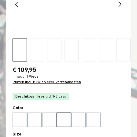
Normale prijs:
€ 109,95
Inhoud:
1 Piece
Prijzen incl. BTW en excl. verzendkosten
Beschikbaar, levertijd: 1-3 days
Selecteer
Color
Woodland
Flecktarn
Ranger Green
Marpat Woodland
Marpat Desert
Black
Selecteer
Size