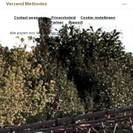
Verzend Methodes
Contact gegevens
Privacybeleid
Cookie-instellingen
Partner
Support
Alle prijzen incl. btw plus
verzendkosten
en eventuele bezorgkosten,
indien niet anders vermeld.
© 2026 ZipTac - All Rights Reserved.