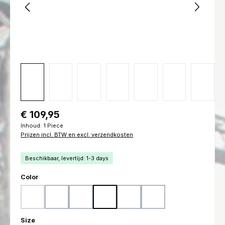
Normale prijs:
€ 109,95
Inhoud:
1 Piece
Prijzen incl. BTW en excl. verzendkosten
Beschikbaar, levertijd: 1-3 days
Selecteer
Color
Woodland
Flecktarn
Ranger Green
Marpat Woodland
Marpat Desert
Black
(Deze optie is momenteel niet beschikbaar.)
Selecteer
Size