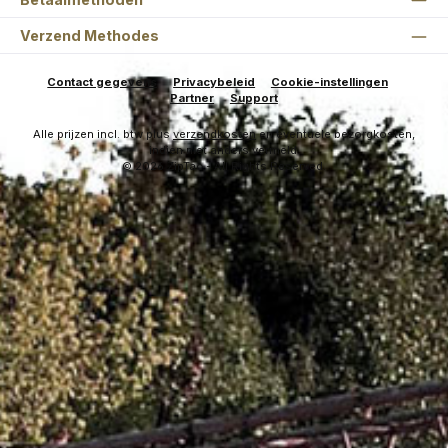
Verzend Methodes
Contact gegevens
Privacybeleid
Cookie-instellingen
Partner
Support
Alle prijzen incl. btw plus
verzendkosten
en eventuele bezorgkosten,
indien niet anders vermeld.
© 2026 ZipTac - All Rights Reserved.