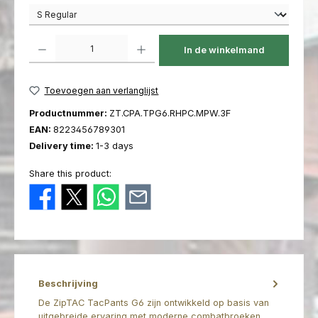
Producthoeveelheid: Voer de gewenste hoeveelheid in of gebruik de kno
In de winkelmand
Toevoegen aan verlanglijst
Productnummer:
ZT.CPA.TPG6.RHPC.MPW.3F
EAN:
8223456789301
Delivery time:
1-3 days
Share this product:
Beschrijving
De ZipTAC TacPants G6 zijn ontwikkeld op basis van
uitgebreide ervaring met moderne combatbroeken.