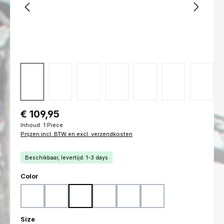
Normale prijs:
€ 109,95
Inhoud:
1 Piece
Prijzen incl. BTW en excl. verzendkosten
Beschikbaar, levertijd: 1-3 days
Selecteer
Color
Woodland
Flecktarn
Ranger Green
Marpat Woodland
Marpat Desert
Black
Selecteer
Size