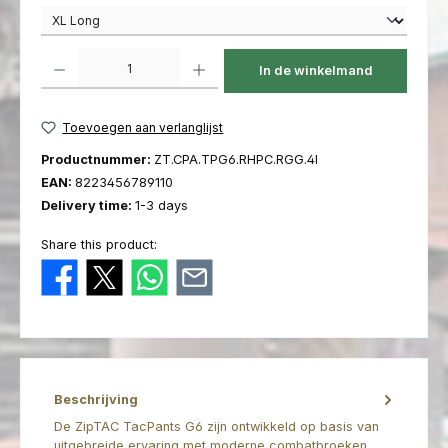
Producthoeveelheid: Voer de gewenste hoeveelheid in of gebruik de kno
In de winkelmand
Toevoegen aan verlanglijst
Productnummer:
ZT.CPA.TPG6.RHPC.RGG.4I
EAN:
8223456789110
Delivery time:
1-3 days
Share this product:
Beschrijving
De ZipTAC TacPants G6 zijn ontwikkeld op basis van
uitgebreide ervaring met moderne combatbroeken.