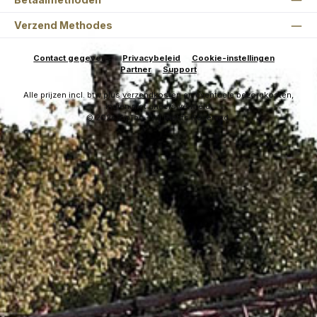
Verzend Methodes
Contact gegevens
Privacybeleid
Cookie-instellingen
Partner
Support
Alle prijzen incl. btw plus
verzendkosten
en eventuele bezorgkosten,
indien niet anders vermeld.
© 2026 ZipTac - All Rights Reserved.