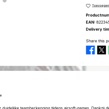
Toevoegen a
Productnu
EAN:
82234
Delivery ti
Share this p
"
r duidelijke teamherkenning tijdens airsoft-games. Dankzij 