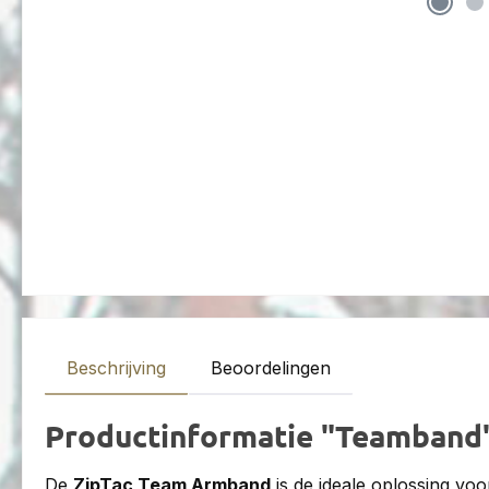
Beschrijving
Beoordelingen
Productinformatie "Teamband
De
ZipTac Team Armband
is de ideale oplossing voo