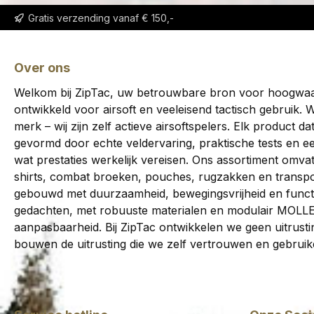
Gratis verzending vanaf € 150,-
Over ons
Welkom bij ZipTac, uw betrouwbare bron voor hoogwaard
ontwikkeld voor airsoft en veeleisend tactisch gebruik. W
merk – wij zijn zelf actieve airsoftspelers. Elk product da
gevormd door echte veldervaring, praktische tests en e
wat prestaties werkelijk vereisen. Ons assortiment omvat
shirts, combat broeken, pouches, rugzakken en transpor
gebouwd met duurzaamheid, bewegingsvrijheid en functi
gedachten, met robuuste materialen en modulair MOLL
aanpasbaarheid. Bij ZipTac ontwikkelen we geen uitrustin
bouwen de uitrusting die we zelf vertrouwen en gebruik