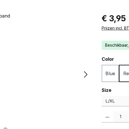
Normale prij
€ 3,95
Prijzen incl. 
Beschikbaar, 
Selecteer
Color
Blue
Re
Selecteer
Size
Producthoevee