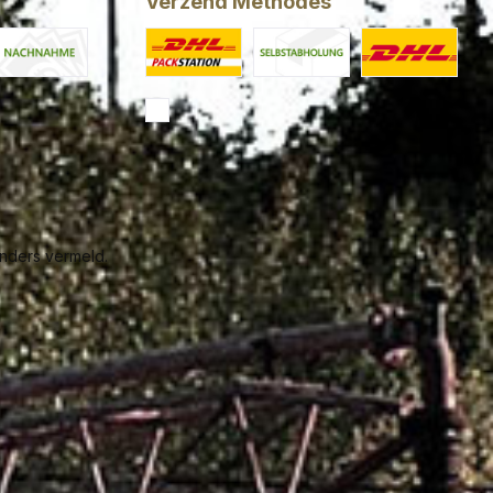
Verzend Methodes
Now
ash on delivery
Custom image 1
Custom image 2
Standard
nders vermeld.