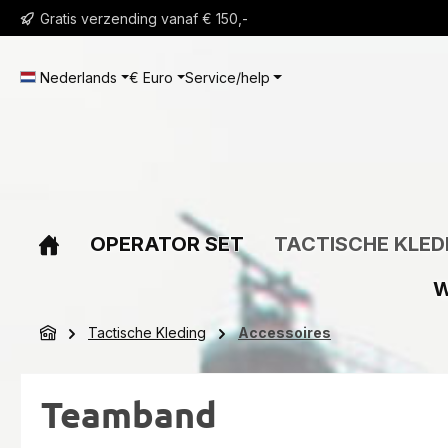
Gratis verzending vanaf € 150,-
 naar de hoofdinhoud
Ga naar de zoekopdracht
Ga naar de hoofdnavigatie
Nederlands
€
Euro
Service/help
OPERATOR SET
TACTISCHE KLED
W
Tactische Kleding
Accessoires
Teamband