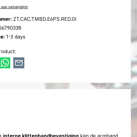
an verlanglijst
mmer:
ZT.CAC.TMBD.E6PS.RED.0I
56790338
me:
1-3 days
roduct:
de
interne klittenbandbevestiging
kan de armband