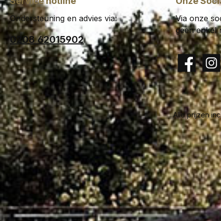
Service hotline
Onze Soci
Ondersteuning en advies via:
Via onze soc
geen enkel 
0208 62015902
Facebook
Insta
Alle prijzen in