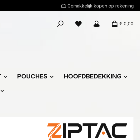
Gemakkelijk kopen op rekening
Je hebt 0 items op je verlang
€ 0,00
T
POUCHES
HOOFDBEDEKKING