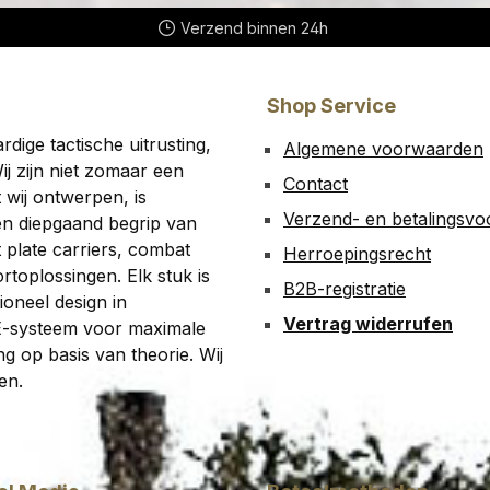
Verzend binnen 24h
Shop Service
ige tactische uitrusting,
Algemene voorwaarden
ij zijn niet zomaar een
Contact
t wij ontwerpen, is
Verzend- en betalingsv
en diepgaand begrip van
 plate carriers, combat
Herroepingsrecht
toplossingen. Elk stuk is
B2B-registratie
oneel design in
Vertrag widerrufen
E-systeem voor maximale
g op basis van theorie. Wij
en.