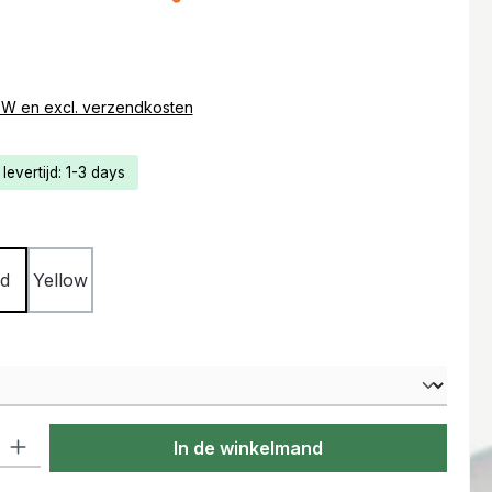
s:
BTW en excl. verzendkosten
levertijd: 1-3 days
d
Yellow
lheid: Voer de gewenste hoeveelheid in of gebruik de knoppen om
In de winkelmand