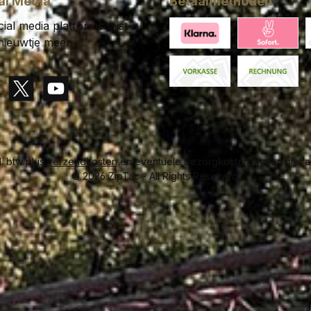
al Media
Betaalmethoden
ial media platforms mist u
nieuwtje meer.
Klarna Financing
Klarna Pay 
C
Paid in advance
Invoice
gram
X / Twitter
YouTube
cl. btw plus
verzendkosten
en eventuele bezorgkosten, indien niet a
© 2026 ZipTac - All Rights Reserved.