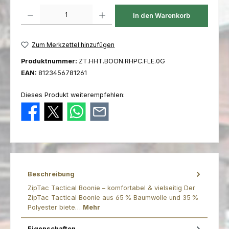
Produkt Anzahl: Gib den gewünschten Wert ein oder benutze die Schaltfl
In den Warenkorb
Zum Merkzettel hinzufügen
Produktnummer:
ZT.HHT.BOON.RHPC.FLE.0G
EAN:
8123456781261
Dieses Produkt weiterempfehlen:
Beschreibung
ZipTac Tactical Boonie – komfortabel & vielseitig Der
ZipTac Tactical Boonie aus 65 % Baumwolle und 35 %
Polyester biete…
Mehr
Eigenschaften