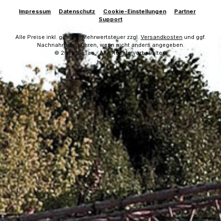
Impressum
Datenschutz
Cookie-Einstellungen
Partner
Support
Alle Preise inkl. gesetzl. Mehrwertsteuer zzgl.
Versandkosten
und ggf.
Nachnahmegebühren, wenn nicht anders angegeben.
© 2026 ZipTac - Alle Rechte vorbehalten.