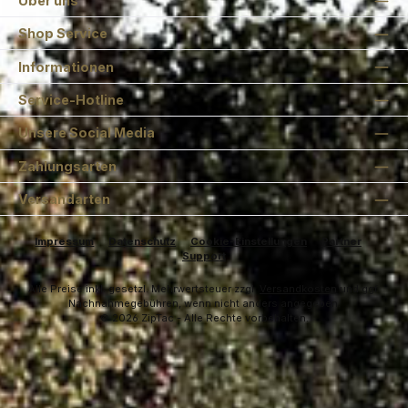
Über uns
Shop Service
Informationen
Service-Hotline
Unsere Social Media
Zahlungsarten
Versandarten
Impressum
Datenschutz
Cookie-Einstellungen
Partner
Support
Alle Preise inkl. gesetzl. Mehrwertsteuer zzgl.
Versandkosten
und ggf.
Nachnahmegebühren, wenn nicht anders angegeben.
© 2026 ZipTac - Alle Rechte vorbehalten.