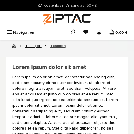
Zum Hauptinhalt springen
Kostenloser Versand ab 150,- €
Du hast 0 Produkte auf 
Navigation
0,00 €
Transport
Taschen
Lorem Ipsum dolor sit amet
Lorem ipsum dolor sit amet, consetetur sadipscing elitr,
sed diam nonumy eirmod tempor invidunt ut labore et
dolore magna aliquyam erat, sed diam voluptua. At vero
eos et accusam et justo duo dolores et ea rebum. Stet
clita kasd gubergren, no sea takimata sanctus est Lorem
ipsum dolor sit amet. Lorem ipsum dolor sit amet,
consetetur sadipscing elitr, sed diam nonumy eirmod
tempor invidunt ut labore et dolore magna aliquyam erat,
sed diam voluptua. At vero eos et accusam et justo duo
dolores et ea rebum. Stet clita kasd gubergren, no sea
takimata sanctus est Lorem ipsum dolor sit amet.