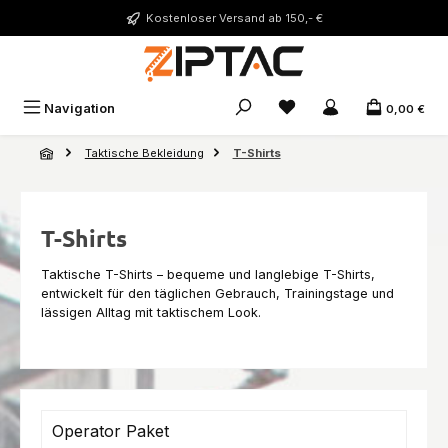
Zum Hauptinhalt springen
Kostenloser Versand ab 150,- €
Du hast 0 Produkte auf 
Navigation
0,00 €
Taktische Bekleidung
T-Shirts
T-Shirts
Taktische T-Shirts – bequeme und langlebige T-Shirts,
entwickelt für den täglichen Gebrauch, Trainingstage und
lässigen Alltag mit taktischem Look.
Operator Paket