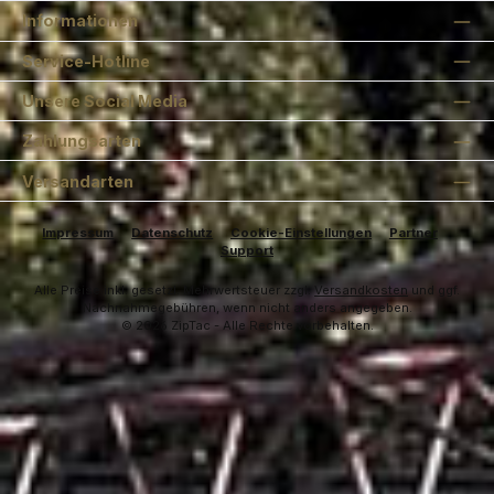
Informationen
Service-Hotline
Unsere Social Media
Zahlungsarten
Versandarten
Impressum
Datenschutz
Cookie-Einstellungen
Partner
Support
Alle Preise inkl. gesetzl. Mehrwertsteuer zzgl.
Versandkosten
und ggf.
Nachnahmegebühren, wenn nicht anders angegeben.
© 2026 ZipTac - Alle Rechte vorbehalten.