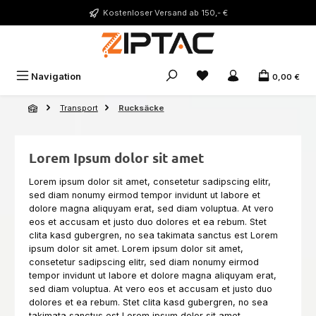
Zum Hauptinhalt springen
Kostenloser Versand ab 150,- €
Du hast 0 Produkte auf 
Navigation
0,00 €
Transport
Rucksäcke
Lorem Ipsum dolor sit amet
Lorem ipsum dolor sit amet, consetetur sadipscing elitr,
sed diam nonumy eirmod tempor invidunt ut labore et
dolore magna aliquyam erat, sed diam voluptua. At vero
eos et accusam et justo duo dolores et ea rebum. Stet
clita kasd gubergren, no sea takimata sanctus est Lorem
ipsum dolor sit amet. Lorem ipsum dolor sit amet,
consetetur sadipscing elitr, sed diam nonumy eirmod
tempor invidunt ut labore et dolore magna aliquyam erat,
sed diam voluptua. At vero eos et accusam et justo duo
dolores et ea rebum. Stet clita kasd gubergren, no sea
takimata sanctus est Lorem ipsum dolor sit amet.