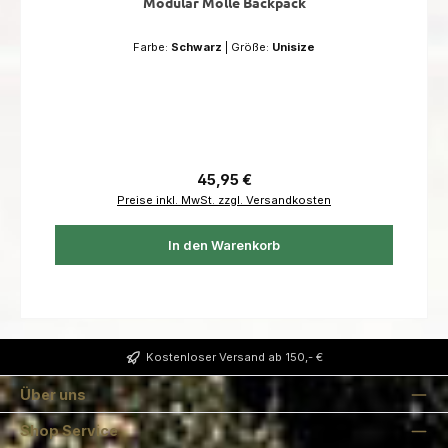
Modular Molle Backpack
Farbe:
Schwarz
|
Größe:
Unisize
Regulärer Preis:
45,95 €
Preise inkl. MwSt. zzgl. Versandkosten
In den Warenkorb
Kostenloser Versand ab 150,- €
Über uns
Shop Service