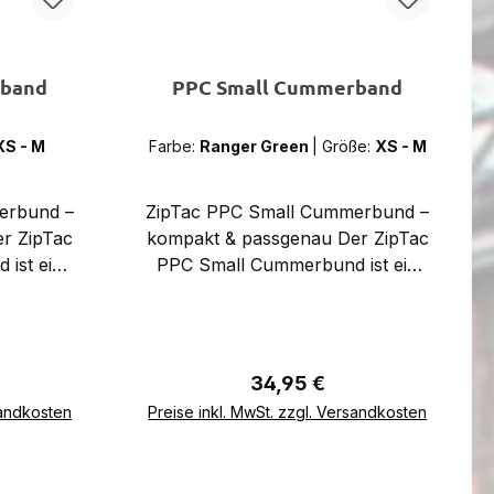
rband
PPC Small Cummerband
XS - M
Farbe:
Ranger Green
|
Größe:
XS - M
erbund –
ZipTac PPC Small Cummerbund –
r ZipTac
kompakt & passgenau Der ZipTac
ist ein
PPC Small Cummerbund ist ein
ße XS/S
Taillenband in der Größe XS/S
ür den
und wurde speziell für den
rrier V4
ZipTac Premium Plate Carrier V4
 bietet
(PPC V4) entwickelt. Er bietet
reis:
Regulärer Preis:
34,95 €
rm für
eine optimale Passform für
b
In den Warenkorb
sandkosten
Preise inkl. MwSt. zzgl. Versandkosten
nd sorgt
kleinere Körpergrößen und sorgt
ilen Sitz
für einen sicheren, stabilen Sitz
s.
des Plattenträgers.