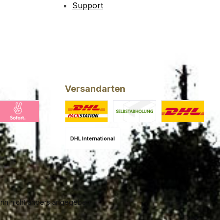
Support
Versandarten
ing
larna Pay Now
Benutzerdefiniertes Bild 1
Benutzerdefiniertes Bild 2
DHL
DHL International
n nicht anders angegeben.