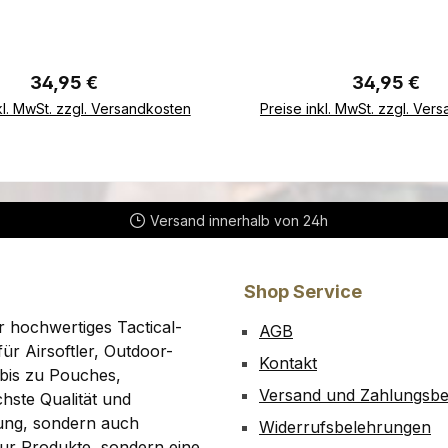
wurde speziell für den
und wurde speziell f
Premium Plate Carrier V4
ZipTac Premium Plate Ca
4) entwickelt. Er bietet
(PPC V4) entwickelt. Er
Regulärer Preis:
Regulärer P
34,95 €
34,95 €
 optimale Passform für
eine optimale Passfo
In den Warenkorb
In den Warenkor
kl. MwSt. zzgl. Versandkosten
Preise inkl. MwSt. zzgl. Ver
e Körpergrößen und sorgt
kleinere Körpergrößen u
en sicheren, stabilen Sitz
für einen sicheren, stab
des Plattenträgers.
des Plattenträger
Versand innerhalb von 24h
Shop Service
r hochwertiges Tactical-
AGB
ür Airsoftler, Outdoor-
Kontakt
bis zu Pouches,
Versand und Zahlungsb
hste Qualität und
tung, sondern auch
Widerrufsbelehrungen
 nur Produkte, sondern eine