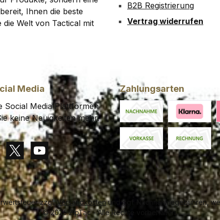
B2B Registrierung
bereit, Ihnen die beste
Vertrag widerrufen
die Welt von Tactical mit
cial Media
Zahlungsarten
 Social Media Plattformen
ie keine Neuigkeiten mehr.
Nachnahme
Klarna Financ
K
Vorkasse
Rechnung
gram
X / Twitter
YouTube
hrwertsteuer zzgl.
Versandkosten
und ggf. Nachnahmegebühren, wen
© 2026 ZipTac - Alle Rechte vorbehalten.