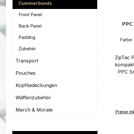
Cummerbunds
Front Panel
PPC
Back Panel
Padding
Farbe:
Zubehör
ZipTac 
Transport
kompakt
PPC Sm
Pouches
Taille
Kopfbedeckungen
und 
ZipTac 
Waffenzubehör
(PPC V
eine
Merch & Morale
Preise in
kleiner
für ein