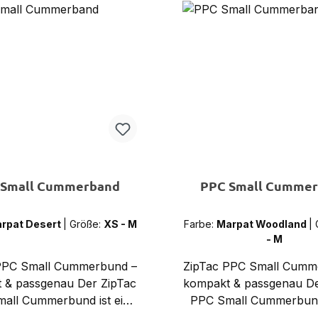
 Small Cummerband
PPC Small Cumme
rpat Desert
|
Größe:
XS - M
Farbe:
Marpat Woodland
|
- M
PPC Small Cummerbund –
ZipTac PPC Small Cumm
 & passgenau Der ZipTac
kompakt & passgenau De
all Cummerbund ist ein
PPC Small Cummerbund 
nband in der Größe XS/S
Taillenband in der Grö