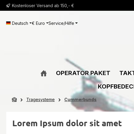
Kostenloser Versand ab 150,- €
m Hauptinhalt springen
Zur Suche springen
Zur Hauptnavigation springen
Deutsch
€
Euro
Service/Hilfe
OPERATOR PAKET
TAKT
KOPFBEDE
Tragesysteme
Cummerbunds
Lorem Ipsum dolor sit amet