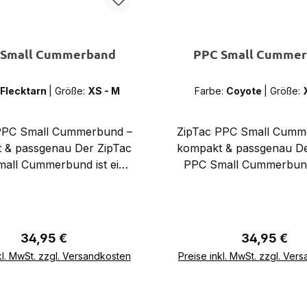
 Small Cummerband
PPC Small Cumme
Flecktarn
|
Größe:
XS - M
Farbe:
Coyote
|
Größe:
PPC Small Cummerbund –
ZipTac PPC Small Cumm
 & passgenau Der ZipTac
kompakt & passgenau De
all Cummerbund ist ein
PPC Small Cummerbund 
nband in der Größe XS/S
Taillenband in der Grö
wurde speziell für den
und wurde speziell f
Premium Plate Carrier V4
ZipTac Premium Plate Ca
4) entwickelt. Er bietet
(PPC V4) entwickelt. Er
Regulärer Preis:
Regulärer P
34,95 €
34,95 €
 optimale Passform für
eine optimale Passfo
In den Warenkorb
In den Warenkor
kl. MwSt. zzgl. Versandkosten
Preise inkl. MwSt. zzgl. Ver
e Körpergrößen und sorgt
kleinere Körpergrößen u
en sicheren, stabilen Sitz
für einen sicheren, stab
des Plattenträgers.
des Plattenträger