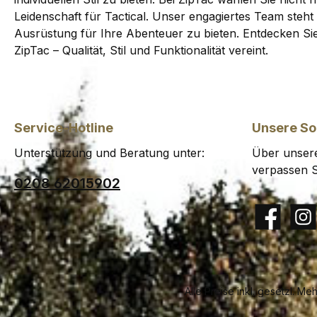
Leidenschaft für Tactical. Unser engagiertes Team steht 
Ausrüstung für Ihre Abenteuer zu bieten. Entdecken Sie 
ZipTac – Qualität, Stil und Funktionalität vereint.
Service-Hotline
Unsere So
Unterstützung und Beratung unter:
Über unsere
verpassen S
0208 62015902
Facebook
Insta
Alle Preise inkl. gesetzl. Me