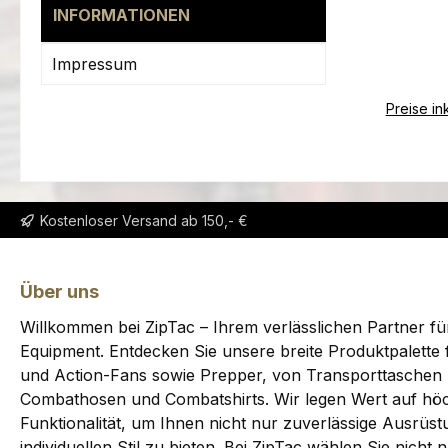
INFORMATIONEN
und 
ZipTac 
Impressum
(PPC V
eine
Preise in
kleiner
für ein
Kostenloser Versand ab 150,- €
Über uns
Willkommen bei ZipTac – Ihrem verlässlichen Partner fü
Equipment. Entdecken Sie unsere breite Produktpalette f
und Action-Fans sowie Prepper, von Transporttaschen 
Combathosen und Combatshirts. Wir legen Wert auf höc
Funktionalität, um Ihnen nicht nur zuverlässige Ausrüs
individuellen Stil zu bieten. Bei ZipTac wählen Sie nicht