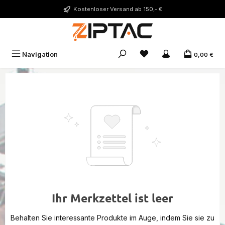
Zum Hauptinhalt springen
Kostenloser Versand ab 150,- €
Du hast 0 Produkte auf 
Navigation
0,00 €
Ihr Merkzettel ist leer
Behalten Sie interessante Produkte im Auge, indem Sie sie zu