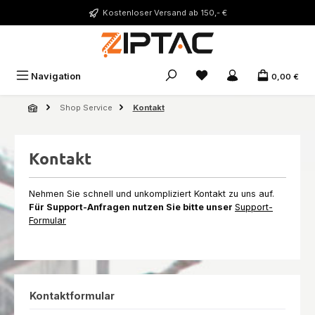
Zum Hauptinhalt springen
Kostenloser Versand ab 150,- €
Du hast 0 Produkte auf 
Navigation
0,00 €
Shop Service
Kontakt
Kontakt
Nehmen Sie schnell und unkompliziert Kontakt zu uns auf.
Für Support-Anfragen nutzen Sie bitte unser
Support-
Formular
Kontaktformular