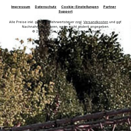
Impressum
Datenschutz
Cookie-Einstellungen
Partner
Support
Alle Preise inkl. gesetzl. Mehrwertsteuer zzgl.
Versandkosten
und ggf.
Nachnahmegebühren, wenn nicht anders angegeben.
© 2026 ZipTac - Alle Rechte vorbehalten.