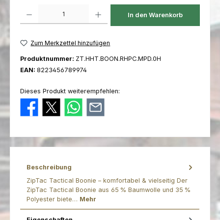
Produkt Anzahl: Gib den gewünschten Wert ein oder benutze die Schaltfl
In den Warenkorb
Zum Merkzettel hinzufügen
Produktnummer:
ZT.HHT.BOON.RHPC.MPD.0H
EAN:
8223456789974
Dieses Produkt weiterempfehlen:
Beschreibung
ZipTac Tactical Boonie – komfortabel & vielseitig Der
ZipTac Tactical Boonie aus 65 % Baumwolle und 35 %
Polyester biete…
Mehr
Eigenschaften