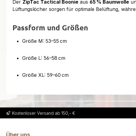
Der
ZipTac Tactical Boonie
aus
65 % Baumwolle
u
Lüftungslöcher sorgen für optimale Belüftung, währe
Passform und Größen
Größe M: 53–55 cm
Größe L: 56–58 cm
Größe XL: 59–60 cm
Kostenloser Versand ab 150,- €
Über uns