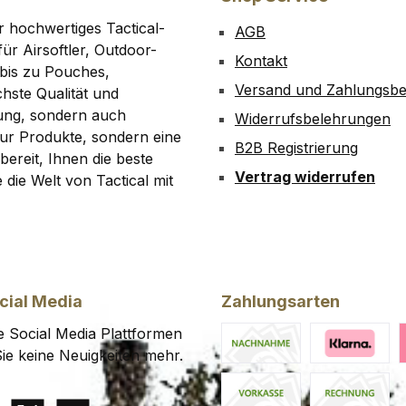
r hochwertiges Tactical-
AGB
ür Airsoftler, Outdoor-
Kontakt
bis zu Pouches,
Versand und Zahlungsb
hste Qualität und
tung, sondern auch
Widerrufsbelehrungen
 nur Produkte, sondern eine
B2B Registrierung
bereit, Ihnen die beste
Vertrag widerrufen
die Welt von Tactical mit
cial Media
Zahlungsarten
 Social Media Plattformen
ie keine Neuigkeiten mehr.
Nachnahme
Klarna Financ
K