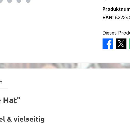
Produktnu
EAN:
82234
Dieses Prod
n
 Hat"
l & vielseitig