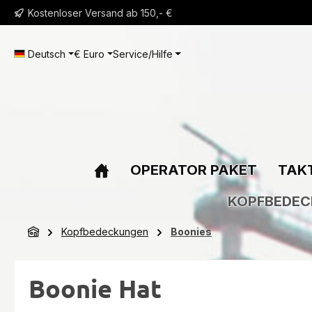
Kostenloser Versand ab 150,- €
m Hauptinhalt springen
Zur Suche springen
Zur Hauptnavigation springen
Deutsch
€
Euro
Service/Hilfe
OPERATOR PAKET
TAKT
KOPFBEDE
Kopfbedeckungen
Boonies
Boonie Hat