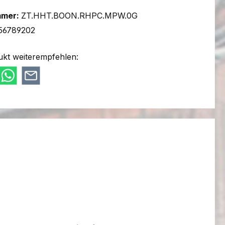
mmer:
ZT.HHT.BOON.RHPC.MPW.0G
56789202
ukt weiterempfehlen: