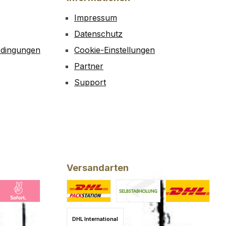
Impressum
Datenschutz
edingungen
Cookie-Einstellungen
Partner
Support
Versandarten
ing
larna Pay Now
Benutzerdefiniertes Bild 1
Benutzerdefiniertes Bild 2
DHL
DHL International