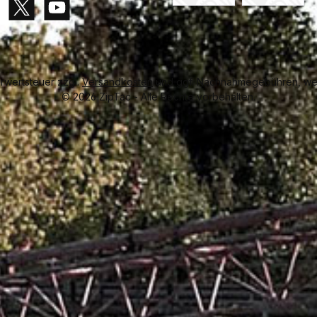
Vorkasse
Rechnung
gram
X / Twitter
YouTube
hrwertsteuer zzgl.
Versandkosten
und ggf. Nachnahmegebühren, wen
© 2026 ZipTac - Alle Rechte vorbehalten.