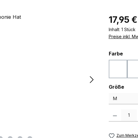
Regulärer Pr
17,95 €
Inhalt:
1 Stück
Preise inkl. M
ausw
Farbe
Coyote
ausw
Größe
Produkt Anzah
Zum Merkze