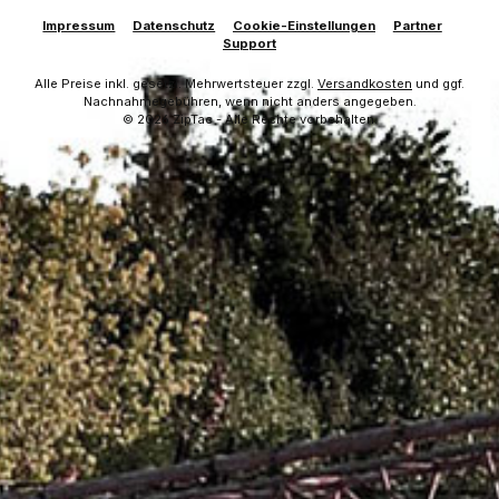
Impressum
Datenschutz
Cookie-Einstellungen
Partner
Support
Alle Preise inkl. gesetzl. Mehrwertsteuer zzgl.
Versandkosten
und ggf.
Nachnahmegebühren, wenn nicht anders angegeben.
© 2026 ZipTac - Alle Rechte vorbehalten.