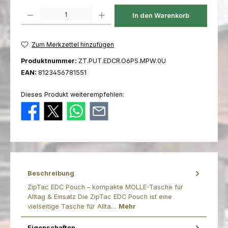
Produkt Anzahl: Gib den gewünschten Wert ein oder benutze die Schaltfl
In den Warenkorb
Zum Merkzettel hinzufügen
Produktnummer:
ZT.PUT.EDCR.O6PS.MPW.0U
EAN:
8123456781551
Dieses Produkt weiterempfehlen:
Beschreibung
ZipTac EDC Pouch – kompakte MOLLE-Tasche für
Alltag & Einsatz Die ZipTac EDC Pouch ist eine
vielseitige Tasche für Allta…
Mehr
Eigenschaften