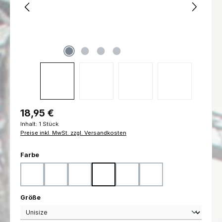
Regulärer Preis:
18,95 €
Inhalt:
1 Stück
Preise inkl. MwSt. zzgl. Versandkosten
auswählen
Farbe
Coyote
Flecktarn
Marpat Desert
Marpat Woodland
Ranger Green
Schwarz
auswählen
Größe