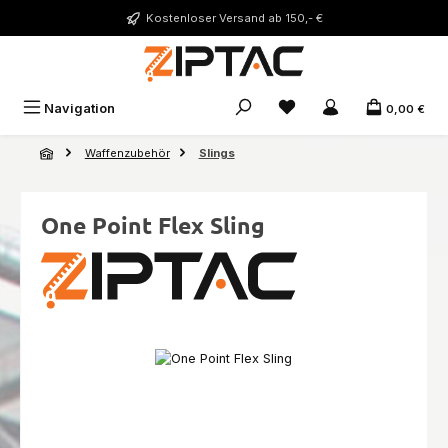
Zum Hauptinhalt springen
Kostenloser Versand ab 150,- €
Du hast 0 Produkte auf 
Navigation
0,00 €
Waffenzubehör
Slings
One Point Flex Sling
Bildergalerie überspringen