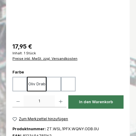
Regulärer Preis:
17,95 €
Inhalt:
1 Stück
Preise inkl. MwSt. zzgl. Versandkosten
auswählen
Farbe
Oliv Drab
Coyote
Ranger Green
Schwarz
Produkt Anzahl: Gib den gewünschten Wert ein oder benutze die Schaltfl
In den Warenkorb
Zum Merkzettel hinzufügen
Produktnummer:
ZT.WSL.1PFX.WQNY.ODB.0U
EAN:
8123456781162