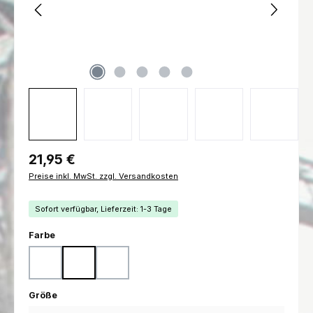
Regulärer Preis:
21,95 €
Preise inkl. MwSt. zzgl. Versandkosten
Sofort verfügbar, Lieferzeit: 1-3 Tage
auswählen
Farbe
Coyote
Ranger Green
Schwarz
auswählen
Größe