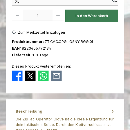
Produkt Anzahl: Gib den gewünschten Wert ein oder benutze die Schaltfl
In den Warenkorb
Zum Merkzettel hinzufügen
Produktnummer:
ZT.CAC.OPGL.O6NY.RGG.0I
EAN:
8223456792134
Lieferzeit:
1-3 Tage
Dieses Produkt weiterempfehlen:
Beschreibung
Die ZipTac Operator Glove ist die ideale Ergänzung für
dein taktisches Setup. Durch den Klettverschluss sitzt