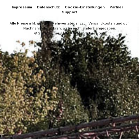
Impressum
Datenschutz
Cookie-Einstellungen
Partner
Support
Alle Preise inkl. gesetzl. Mehrwertsteuer zzgl.
Versandkosten
und ggf.
Nachnahmegebühren, wenn nicht anders angegeben.
© 2026 ZipTac - Alle Rechte vorbehalten.