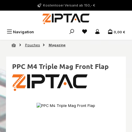
Zum Hauptinhalt springen
Kostenloser Versand ab 150,- €
Du hast 0 Produkte auf 
Navigation
0,00 €
Pouches
Magazine
PPC M4 Triple Mag Front Flap
Bildergalerie überspringen