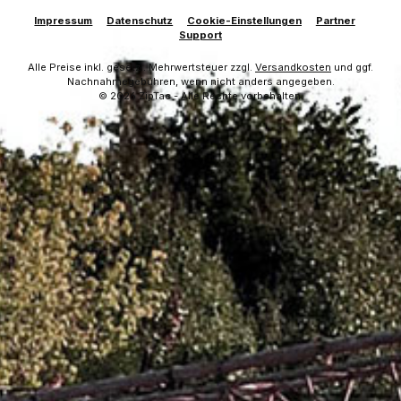
Impressum
Datenschutz
Cookie-Einstellungen
Partner
Support
Alle Preise inkl. gesetzl. Mehrwertsteuer zzgl.
Versandkosten
und ggf.
Nachnahmegebühren, wenn nicht anders angegeben.
© 2026 ZipTac - Alle Rechte vorbehalten.