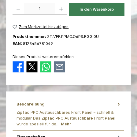
Produkt Anzahl: Gib den gewünschten Wert ein oder benutze die Schaltfl
In den Warenkorb
Zum Merkzettel hinzufügen
Produktnummer:
ZT.VFF.PPMO.O6PS.RGG.0U
EAN:
8123456781049
Dieses Produkt weiterempfehlen:
Beschreibung
ZipTac PPC Austauschbares Front Panel – schnell &
modular Das ZipTac PPC Austauschbare Front Panel
wurde speziell für de…
Mehr
Eigenschaften