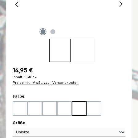
Regulärer Preis:
14,95 €
Inhalt:
1 Stück
Preise inkl. MwSt. zzgl. Versandkosten
auswählen
Farbe
Coyote
Flecktarn
Marpat Desert
Marpat Woodland
Ranger Green
Schwarz
auswählen
Größe