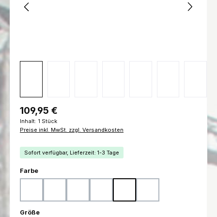
Regulärer Preis:
109,95 €
Inhalt:
1 Stück
Preise inkl. MwSt. zzgl. Versandkosten
Sofort verfügbar, Lieferzeit: 1-3 Tage
auswählen
Farbe
Woodland
Flecktarn
Ranger Green
Marpat Woodland
Marpat Desert
Schwarz
auswählen
Größe