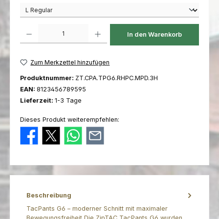
Produkt Anzahl: Gib den gewünschten Wert ein oder benutze die Schaltfl
In den Warenkorb
Zum Merkzettel hinzufügen
Produktnummer:
ZT.CPA.TPG6.RHPC.MPD.3H
EAN:
8123456789595
Lieferzeit:
1-3 Tage
Dieses Produkt weiterempfehlen:
Beschreibung
TacPants G6 – moderner Schnitt mit maximaler
Bewegungsfreiheit Die ZipTAC TacPants G6 wurden