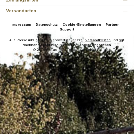
Versandarten
Impressum
Datenschutz
Cookie-Einstellungen
Partner
Support
Alle Preise inkl. gesetzl. Mehrwertsteuer zzgl.
Versandkosten
und ggf.
Nachnahmegebühren, wenn nicht anders angegeben.
© 2026 ZipTac - Alle Rechte vorbehalten.