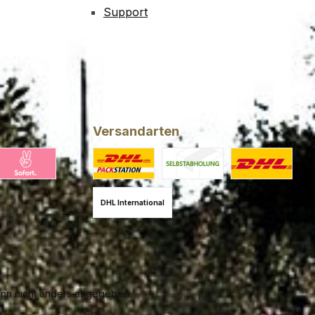
Support
Versandarten
ing
larna Pay Now
Benutzerdefiniertes Bild 1
Benutzerdefiniertes Bild 2
DHL
DHL International
n nicht anders angegeben.