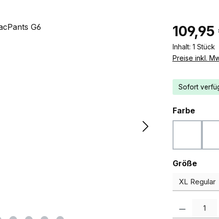
Regulärer Pr
109,95
Inhalt:
1 Stück
Preise inkl. M
Sofort verfüg
ausw
Farbe
Woodlan
ausw
Größe
Produkt Anzah