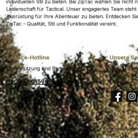
individuellen Stil zu bieten. Bei ZipTac wählen Sie nicht
Leidenschaft für Tactical. Unser engagiertes Team steht 
Ausrüstung für Ihre Abenteuer zu bieten. Entdecken Sie 
ZipTac – Qualität, Stil und Funktionalität vereint.
Service-Hotline
Unsere So
Unterstützung und Beratung unter:
Über unsere
verpassen S
0208 62015902
Facebook
Insta
Alle Preise inkl. gesetzl. Me