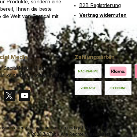
 nur Produkte, sondern eine
B2B Registrierung
bereit, Ihnen die beste
Vertrag widerrufen
die Welt von Tactical mit
cial Media
Zahlungsarten
 Social Media Plattformen
ie keine Neuigkeiten mehr.
Nachnahme
Klarna Financ
K
Vorkasse
Rechnung
gram
X / Twitter
YouTube
hrwertsteuer zzgl.
Versandkosten
und ggf. Nachnahmegebühren, wen
© 2026 ZipTac - Alle Rechte vorbehalten.