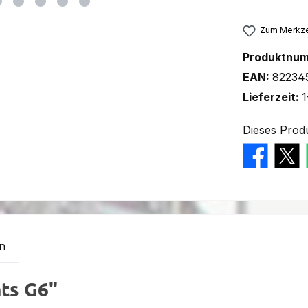
Zum Merkze
Produktnu
EAN:
82234
Lieferzeit:
1
Dieses Prod
n
ts G6"