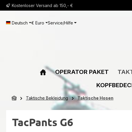
Kostenloser Versand ab 150,- €
m Hauptinhalt springen
Zur Suche springen
Zur Hauptnavigation springen
Deutsch
€
Euro
Service/Hilfe
OPERATOR PAKET
TAKT
KOPFBEDE
Taktische Bekleidung
Taktische Hosen
TacPants G6