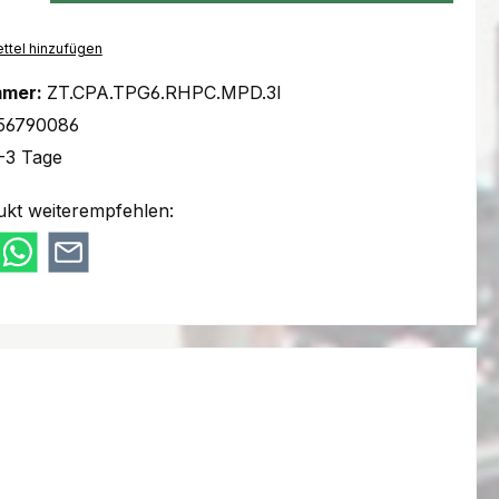
ttel hinzufügen
mmer:
ZT.CPA.TPG6.RHPC.MPD.3I
56790086
-3 Tage
ukt weiterempfehlen: