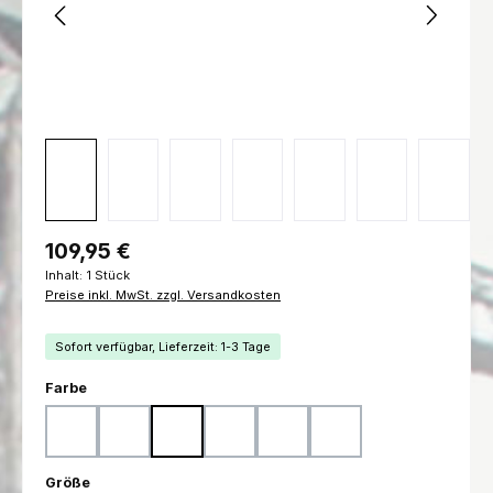
Regulärer Preis:
109,95 €
Inhalt:
1 Stück
Preise inkl. MwSt. zzgl. Versandkosten
Sofort verfügbar, Lieferzeit: 1-3 Tage
auswählen
Farbe
Woodland
Flecktarn
Ranger Green
Marpat Woodland
Marpat Desert
Schwarz
auswählen
Größe