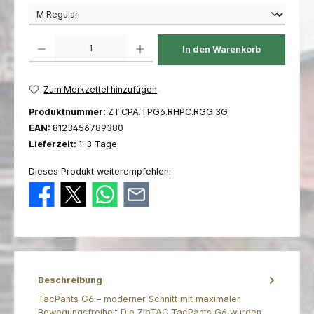
Produkt Anzahl: Gib den gewünschten Wert ein oder benutze die Schaltfl
In den Warenkorb
Zum Merkzettel hinzufügen
Produktnummer:
ZT.CPA.TPG6.RHPC.RGG.3G
EAN:
8123456789380
Lieferzeit:
1-3 Tage
Dieses Produkt weiterempfehlen:
Beschreibung
TacPants G6 – moderner Schnitt mit maximaler
Bewegungsfreiheit Die ZipTAC TacPants G6 wurden