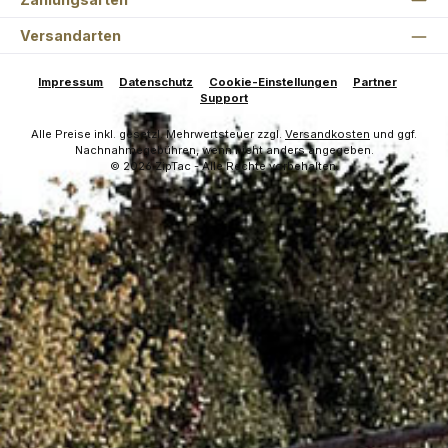
Versandarten
Impressum
Datenschutz
Cookie-Einstellungen
Partner
Support
Alle Preise inkl. gesetzl. Mehrwertsteuer zzgl.
Versandkosten
und ggf.
Nachnahmegebühren, wenn nicht anders angegeben.
© 2026 ZipTac - Alle Rechte vorbehalten.