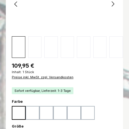
Regulärer Preis:
109,95 €
Inhalt:
1 Stück
Preise inkl. MwSt. zzgl. Versandkosten
Sofort verfügbar, Lieferzeit: 1-3 Tage
auswählen
Farbe
Woodland
Flecktarn
Ranger Green
Marpat Woodland
Marpat Desert
Schwarz
auswählen
Größe