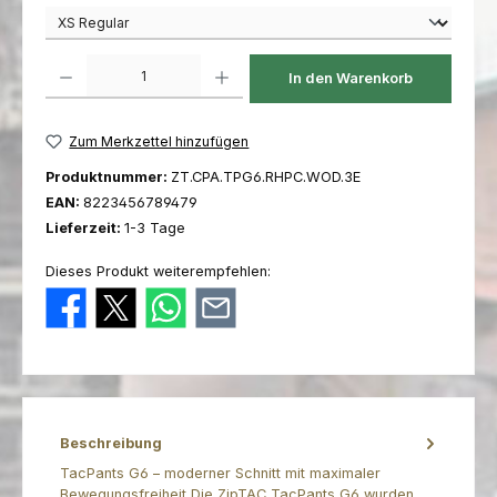
Produkt Anzahl: Gib den gewünschten Wert ein oder benutze die Schaltfl
In den Warenkorb
Zum Merkzettel hinzufügen
Produktnummer:
ZT.CPA.TPG6.RHPC.WOD.3E
EAN:
8223456789479
Lieferzeit:
1-3 Tage
Dieses Produkt weiterempfehlen:
Beschreibung
TacPants G6 – moderner Schnitt mit maximaler
Bewegungsfreiheit Die ZipTAC TacPants G6 wurden